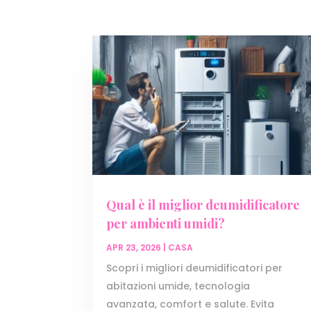
Qual è il miglior deumidificatore
per ambienti umidi?
APR 23, 2026
|
CASA
Scopri i migliori deumidificatori per
abitazioni umide, tecnologia
avanzata, comfort e salute. Evita