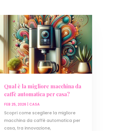
Qual è la migliore macchina da
caffè automatica per casa?
FEB 25, 2026
|
CASA
Scopri come scegliere la migliore
macchina da caffè automatica per
casa, tra innovazione,