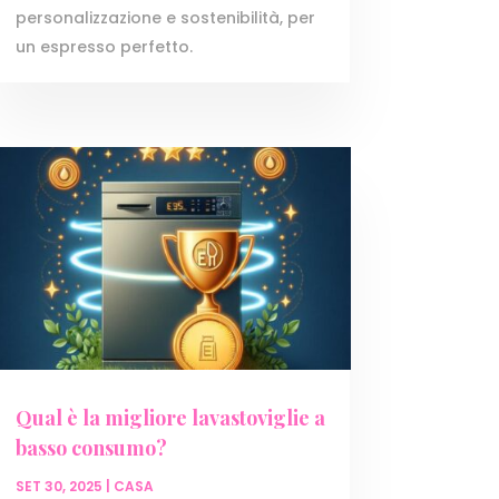
personalizzazione e sostenibilità, per
un espresso perfetto.
Qual è la migliore lavastoviglie a
basso consumo?
SET 30, 2025
|
CASA