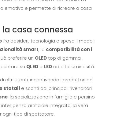
to emotivo e permette di ricreare a casa
n la casa connessa
o
fra desideri, tecnologia e spesa. I modelli
nzionalità smart
, la
compatibilità con i
può preferire un
OLED
top di gamma,
uò puntare su
QLED
o
LED
ad alta luminosità.
di altri utenti, incentivando i produttori ad
 statali
e sconti dai principali rivenditori,
ione
, la socializzazione in famiglia e persino
intelligenza artificiale integrata, la vera
 ogni tipo di spettatore.