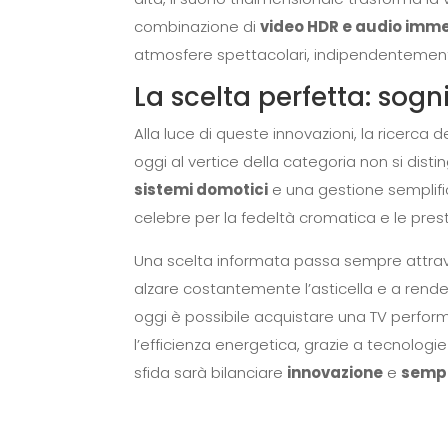
combinazione di
video HDR e audio imme
atmosfere spettacolari, indipendentemente
La scelta perfetta: sog
Alla luce di queste innovazioni, la ricerca d
oggi al vertice della categoria non si dis
sistemi domotici
e una gestione semplific
celebre per la fedeltà cromatica e le prest
Una scelta informata passa sempre attr
alzare costantemente l’asticella e a rende
oggi è possibile acquistare una TV perfo
l’efficienza energetica, grazie a tecnologie 
sfida sarà bilanciare
innovazione
e
sempl