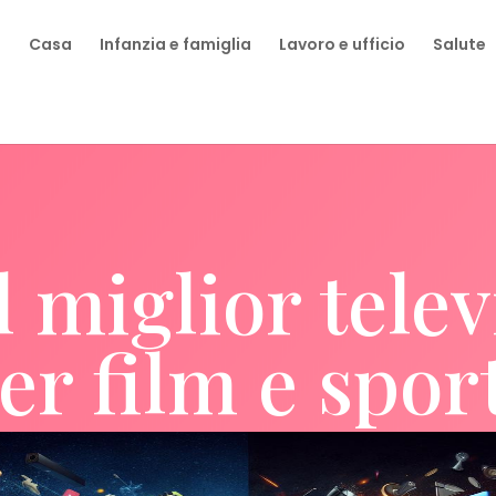
a
Casa
Infanzia e famiglia
Lavoro e ufficio
Salute
l miglior tele
er film e spor