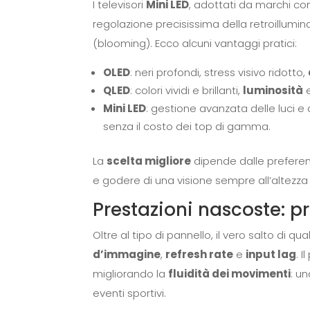
I televisori
Mini LED
, adottati da marchi com
regolazione precisissima della retroillumin
(blooming). Ecco alcuni vantaggi pratici:
OLED
: neri profondi, stress visivo ridotto,
QLED
: colori vividi e brillanti,
luminosità
e
Mini LED
: gestione avanzata delle luci e
senza il costo dei top di gamma.
La
scelta migliore
dipende dalle preferenz
e godere di una visione sempre all’altezza
Prestazioni nascoste: pr
Oltre al tipo di pannello, il vero salto di qua
d’immagine
,
refresh rate
e
input lag
. 
migliorando la
fluidità dei movimenti
: u
eventi sportivi.