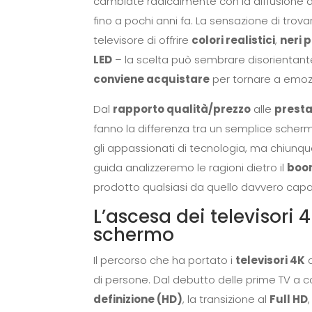
cambiate radicalmente con la diffusione 
fino a pochi anni fa. La sensazione di tro
televisore di offrire
colori realistici
,
neri 
LED
– la scelta può sembrare disorientant
conviene acquistare
per tornare a emozi
Dal
rapporto qualità/prezzo
alle
presta
fanno la differenza tra un semplice scher
gli appassionati di tecnologia, ma chiunque
guida analizzeremo le ragioni dietro il
boom
prodotto qualsiasi da quello davvero capa
L’ascesa dei televisori 
schermo
Il percorso che ha portato i
televisori 4K
a
di persone. Dal debutto delle prime TV a colo
definizione (HD)
, la transizione al
Full HD