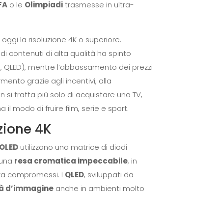
FA
o le
Olimpiadi
trasmesse in ultra-
.
ggi la risoluzione 4K o superiore.
a di contenuti di alta qualità ha spinto
, QLED), mentre l’abbassamento dei prezzi
rmento grazie agli incentivi, alla
n si tratta più solo di acquistare una TV,
na il modo di fruire film, serie e sport.
uzione 4K
OLED
utilizzano una matrice di diodi
e una
resa cromatica impeccabile
, in
nza compromessi. I
QLED
, sviluppati da
tà d’immagine
anche in ambienti molto