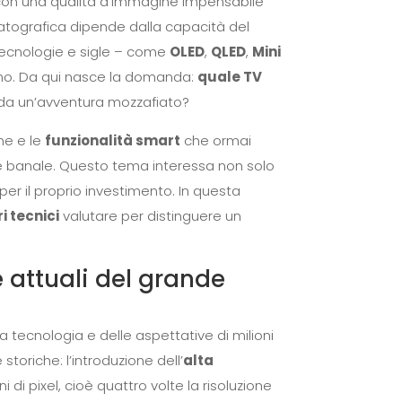
 con una qualità d’immagine impensabile
matografica dipende dalla capacità del
 tecnologie e sigle – come
OLED
,
QLED
,
Mini
umo. Da qui nasce la domanda:
quale TV
e da un’avventura mozzafiato?
ne e le
funzionalità smart
che ormai
 è banale. Questo tema interessa non solo
per il proprio investimento. In questa
 tecnici
valutare per distinguere un
e attuali del grande
 tecnologia e delle aspettative di milioni
storiche: l’introduzione dell’
alta
i di pixel, cioè quattro volte la risoluzione