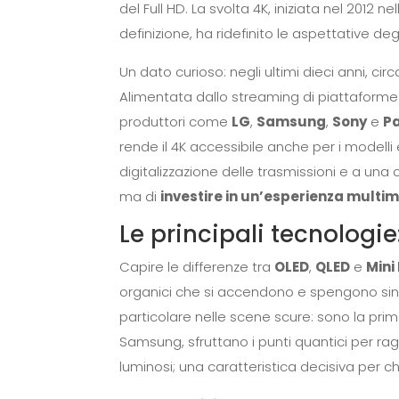
del Full HD. La svolta 4K, iniziata nel 2012 
definizione, ha ridefinito le aspettative deg
Un dato curioso: negli ultimi dieci anni, cir
Alimentata dallo streaming di piattafor
produttori come
LG
,
Samsung
,
Sony
e
P
rende il 4K accessibile anche per i modelli en
digitalizzazione delle trasmissioni e a un
ma di
investire in un’esperienza multi
Le principali tecnologie
Capire le differenze tra
OLED
,
QLED
e
Mini
organici che si accendono e spengono si
particolare nelle scene scure: sono la pri
Samsung, sfruttano i punti quantici per rag
luminosi; una caratteristica decisiva per ch