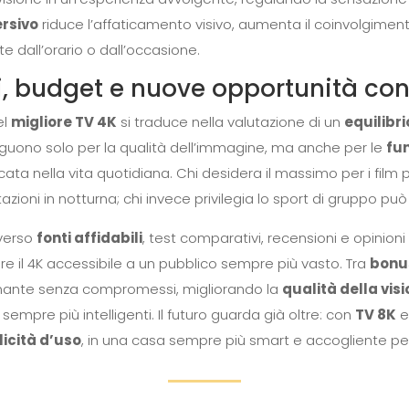
rsivo
riduce l’affaticamento visivo, aumenta il coinvolgimen
 dall’orario o dall’occasione.
ni, budget e nuove opportunità co
el
migliore TV 4K
si traduce nella valutazione di un
equilibri
tinguono solo per la qualità dell’immagine, ma anche per le
fu
ata nella vita quotidiana. Chi desidera il massimo per i film 
azioni in notturna; chi invece privilegia lo sport di gruppo p
averso
fonti affidabili
, test comparativi, recensioni e opinioni 
re il 4K accessibile a un pubblico sempre più vasto. Tra
bonus
rmante senza compromessi, migliorando la
qualità della vis
sempre più intelligenti. Il futuro guarda già oltre: con
TV 8K
e 
icità d’uso
, in una casa sempre più smart e accogliente per