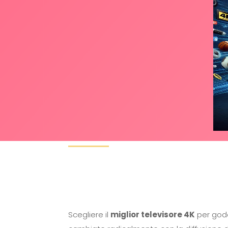
Scegliere il
miglior televisore 4K
per gode