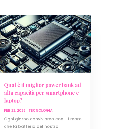
Qual è il miglior power bank ad
alta capacità per smartphone e
laptop?
FEB 22, 2026
|
TECNOLOGIA
Ogni giorno conviviamo con il timore
che la batteria del nostro