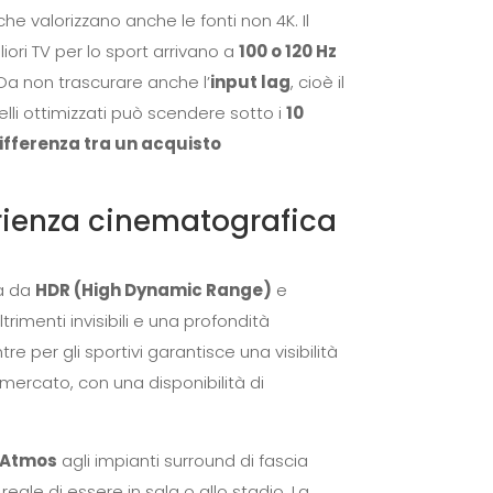
he valorizzano anche le fonti non 4K. Il
iori TV per lo sport arrivano a
100 o 120 Hz
 Da non trascurare anche l’
input lag
, cioè il
lli ottimizzati può scendere sotto i
10
differenza tra un acquisto
erienza cinematografica
sa da
HDR (High Dynamic Range)
e
trimenti invisibili e una profondità
 per gli sportivi garantisce una visibilità
 mercato, con una disponibilità di
 Atmos
agli impianti surround di fascia
eale di essere in sala o allo stadio. La