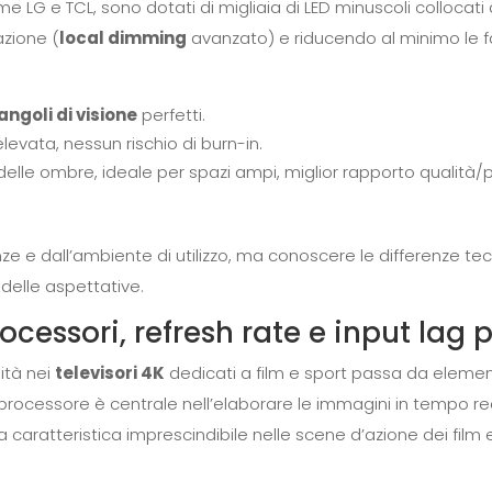
e LG e TCL, sono dotati di migliaia di LED minuscoli collocati
azione (
local dimming
avanzato) e riducendo al minimo le 
angoli di visione
perfetti.
levata, nessun rischio di burn-in.
 delle ombre, ideale per spazi ampi, miglior rapporto qualit
e e dall’ambiente di utilizzo, ma conoscere le differenze tecn
 delle aspettative.
ocessori, refresh rate e input lag p
lità nei
televisori 4K
dedicati a film e sport passa da elementi
Il processore è centrale nell’elaborare le immagini in tempo rea
na caratteristica imprescindibile nelle scene d’azione dei film 