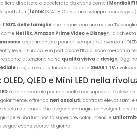
nelle fiere di settore e accelerata da eventi come i
Mondiali FI
li spettatori (
fonte:
ISTAT – Consumi e sviluppo tecnologico)
ca
l’80% delle famiglie
che acquistano una nuova TV sceglie o
me come
Netflix
,
Amazon Prime Video
e
Disney+
, la richiest
anasonic
a sperimentare pannelli sempre più avanzati (OLED
try level. L’Europa, e in particolare l’Italia, sono mercati in fe
a crescente attenzione verso
qualità visiva
e
design
. Oggi no
mediale
che, grazie alle funzionalità delle
SMART TV
, rivoluzio
: OLED, QLED e Mini LED nella rivol
 LED
è fondamentale per una scelta consapevole. I televisori
ngolarmente, offrendo
neri assoluti
, contrasti elevatissimi 
ma scelta dei cinefili che esigono immagini coinvolgenti e se
giungere una luminosità superiore, colori intensi e
uniformi
i segue eventi sportivi di giorno.