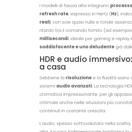
I modelli di fascia alta integrano
processor
refresh rate
, espresso in Hertz (
Hz
), indi
reali
, con scie quasi nulle e totale assenz
ritardo tra il comando fornito (ad esempio
millisecondi
: ideale per gaming e replay
soddisfacente e uno deludente
già dall
HDR e audio immersivo:
a casa
Sebbene la
risoluzione
e la fluidità sian
sistemi
audio avanzati
. La tecnologia HDR
cromatica impressionante: per gli appassion
ottimale anche nelle situazioni più concita
contenuti in costante crescita.
L’audio, spesso sottovalutato nella scelta,
alta, il suono tridimensionale trasforma la