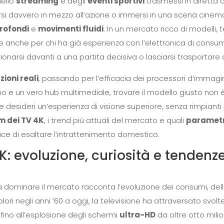
dello
streaming
e degli
eventi sportivi
trasmessi in diretta
varsi davvero in mezzo all’azione o immersi in una scena cine
profondi
e
movimenti fluidi
. In un mercato ricco di modelli,
e anche per chi ha già esperienza con l’elettronica di cons
onarsi davanti a una partita decisiva o lasciarsi trasportar
zioni reali
, passando per l’efficacia dei processori d’immagi
mo e un vero hub multimediale, trovare il modello giusto non
 desideri un’esperienza di visione superiore, senza rimpianti 
 dei TV 4K
, i trend più attuali del mercato e quali
parametri
ce di esaltare l’intrattenimento domestico.
4K: evoluzione, curiosità e tendenz
 dominare il mercato racconta l’evoluzione dei consumi, della
ri negli anni ’60 a oggi, la televisione ha attraversato svolte 
, fino all’esplosione degli schermi
ultra-HD
da oltre otto milion