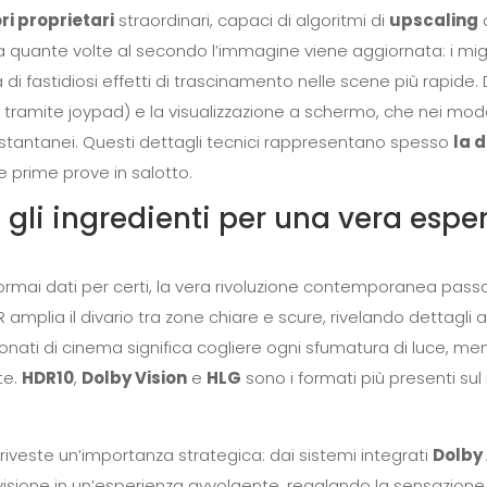
i proprietari
straordinari, capaci di algoritmi di
upscaling
c
ca quante volte al secondo l’immagine viene aggiornata: i migl
a di fastidiosi effetti di trascinamento nelle scene più rapide.
 tramite joypad) e la visualizzazione a schermo, che nei mode
 istantanei. Questi dettagli tecnici rappresentano spesso
la 
e prime prove in salotto.
 gli ingredienti per una vera esp
o ormai dati per certi, la vera rivoluzione contemporanea pas
 amplia il divario tra zone chiare e scure, rivelando dettagli al
ati di cinema significa cogliere ogni sfumatura di luce, mentre
te.
HDR10
,
Dolby Vision
e
HLG
sono i formati più presenti sul
 riveste un’importanza strategica: dai sistemi integrati
Dolby
 visione in un’esperienza avvolgente, regalando la sensazione r