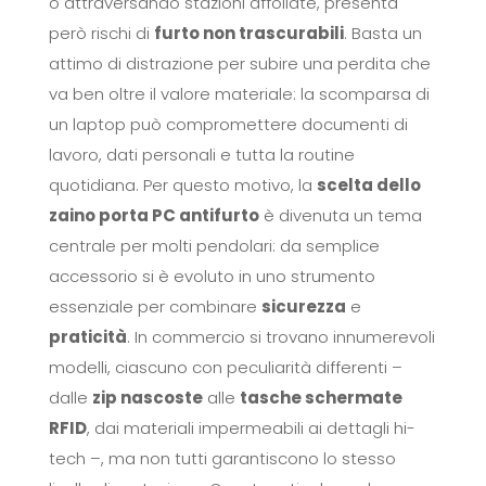
o attraversando stazioni affollate, presenta
però rischi di
furto non trascurabili
. Basta un
attimo di distrazione per subire una perdita che
va ben oltre il valore materiale: la scomparsa di
un laptop può compromettere documenti di
lavoro, dati personali e tutta la routine
quotidiana. Per questo motivo, la
scelta dello
zaino porta PC antifurto
è divenuta un tema
centrale per molti pendolari: da semplice
accessorio si è evoluto in uno strumento
essenziale per combinare
sicurezza
e
praticità
. In commercio si trovano innumerevoli
modelli, ciascuno con peculiarità differenti –
dalle
zip nascoste
alle
tasche schermate
RFID
, dai materiali impermeabili ai dettagli hi-
tech –, ma non tutti garantiscono lo stesso