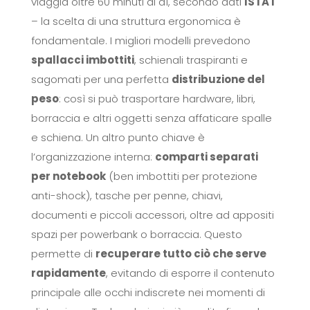
viaggia oltre 60 minuti al dì, secondo dati
ISTAT
– la scelta di una struttura ergonomica è
fondamentale. I migliori modelli prevedono
spallacci imbottiti
, schienali traspiranti e
sagomati per una perfetta
distribuzione del
peso
: così si può trasportare hardware, libri,
borraccia e altri oggetti senza affaticare spalle
e schiena. Un altro punto chiave è
l’organizzazione interna:
comparti separati
per notebook
(ben imbottiti per protezione
anti-shock), tasche per penne, chiavi,
documenti e piccoli accessori, oltre ad appositi
spazi per powerbank o borraccia. Questo
permette di
recuperare tutto ciò che serve
rapidamente
, evitando di esporre il contenuto
principale alle occhi indiscrete nei momenti di