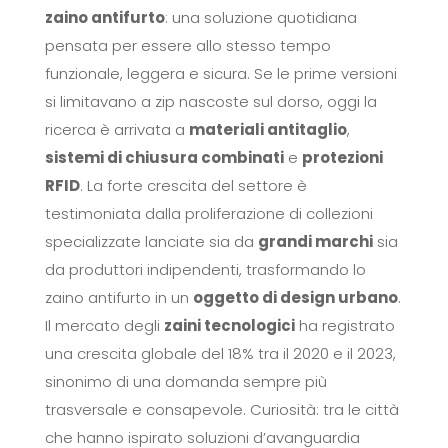
zaino antifurto
: una soluzione quotidiana
pensata per essere allo stesso tempo
funzionale, leggera e sicura. Se le prime versioni
si limitavano a zip nascoste sul dorso, oggi la
ricerca è arrivata a
materiali antitaglio
,
sistemi di chiusura combinati
e
protezioni
RFID
. La forte crescita del settore è
testimoniata dalla proliferazione di collezioni
specializzate lanciate sia da
grandi marchi
sia
da produttori indipendenti, trasformando lo
zaino antifurto in un
oggetto di design urbano
.
Il mercato degli
zaini tecnologici
ha registrato
una crescita globale del 18% tra il 2020 e il 2023,
sinonimo di una domanda sempre più
trasversale e consapevole. Curiosità: tra le città
che hanno ispirato soluzioni d’avanguardia